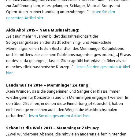
zur Aufführung kam, ist es gelungen, Schlager, Musical-Songs und
Opern-Arien in einer Handlung unterzubringen.“ –
lesen Sie den
gesamten Artikel hier
.
Aida Ahoi 2015 – Neue Musikzeitung:
„Seit nun mehr 14 Jahren bildet das Jahreskonzert der
Sologesangsklasse an der städtischen Sing- und Musikschule
Memmingen einen festen Bestandteil des Memminger Kulturlebens
und ist mittlerweile zu einem Publikumsmagenten geworden. […] Etwas
rundes ist da gelungen, das ein Glücksgefühl hinterlässt, stärker als so
manches effekthascherische Konzept.“ –
lesen Sie den gesamten Artikel
hier
.
Laudamus Te 2014 – Memminger Zeitung:
„Kein Wunder, dass die Sängerinnen und Sänger der Klasse immer
wieder gern für Konzerte in und um Memmingen engagiert werden. In
den über 25 Jahren, in denen diese Einrichtung jetzt besteht, haben
nicht wenige von ihnen auch den Weg in die Musikhochschulen
gefunden.“ –
lesen Sie den gesamten Artikel hier
.
Schön ist die Welt 2013 – Memminger Zeitung:
„Zwei wunderbare Abende, die mit vielen anderen Helfern hinter den