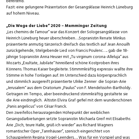
bereitend.
Fazit: eine gelungene Präsentation der Gesangsklasse Heinrich Lüneburg
auf hohem Niveau.
„Die Wege der Liebe“ 2020 – Memminger Zeitung
„Les chemins de l’amour“ war das Konzert der Sologesangsklasse von
Heinrich Lüneburg heuer überschrieben….Sopranistin Renate Minkus
präsentierte anmutig tänzerisch dreifach das textlich auf Jean Anouilh
zurückgehende, titelgebende Lied von Francis Poulenc….. gab die 18-
jährige Sopranistin Anna Heuser mit „Tu virginum corona-Alleluja“ aus
Mozarts „Exultate, Jubilate“ hinreißend schöne Kostproben ihres
Könnens. Thomas Kaiser begleitete. Stimmmkräftig expressiv wallte ihre
Stimme in hohe Tonlagen auf. Im Unterschied dazu körpersprachlich
und stimmlich ausgereift präsentierte Ulrike Zenner die Sopran-Arie
„Jerusalem“ aus dem Oratorium „Paulus“ von F. Mendelssohn-Bartholdy.
Getragen im Tempo, aber beeindruckend stimmkräftig gestaltete sie
die Arie eindringlich. Altistin Elvira Graf gefiel mit dem wunderschönen
„Panis angelicus“ von César Franck.
Den zweifellos herausragenden Höhepunkt der weiblichen
Gesangsdarbietungen setzte Sopranistin Michaela Greif mit Elisabeths
Arie „Dich, teure Halle, grüß ich wieder“ aus Richard Wagners
romantischer Oper „Tannhäuser“, szenisch eingerichtet von
Schauspielerin Regina Vogel-Leenders…. Was für ein Vorspiel und was