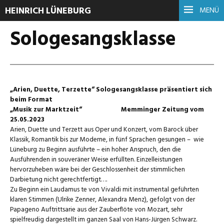
HEINRICH LÜNEBURG
MENÜ
Sologesangsklasse
„Arien, Duette, Terzette“ Sologesangsklasse präsentiert sich
beim Format
„Musik zur Marktzeit“ Memminger Zeitung vom
25.05.2023
Arien, Duette und Terzett aus Oper und Konzert, vom Barock über
Klassik, Romantik bis zur Moderne, in fünf Sprachen gesungen – wie
Lüneburg zu Beginn ausführte – ein hoher Anspruch, den die
Ausführenden in souveräner Weise erfüllten. Einzelleistungen
hervorzuheben wäre bei der Geschlossenheit der stimmlichen
Darbietung nicht gerechtfertigt….
Zu Beginn ein Laudamus te von Vivaldi mit instrumental geführten
klaren Stimmen (Ulrike Zenner, Alexandra Menz), gefolgt von der
Papageno Auftrittsarie aus der Zauberflöte von Mozart, sehr
spielfreudig dargestellt im ganzen Saal von Hans-Jürgen Schwarz.