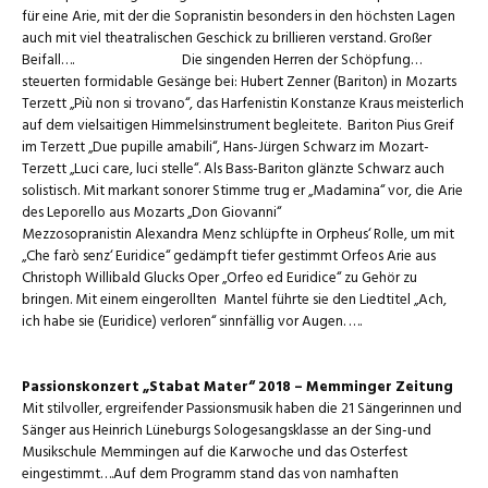
für eine Arie, mit der die Sopranistin besonders in den höchsten Lagen
auch mit viel theatralischen Geschick zu brillieren verstand. Großer
Beifall…. Die singenden Herren der Schöpfung…
steuerten formidable Gesänge bei: Hubert Zenner (Bariton) in Mozarts
Terzett „Più non si trovano“, das Harfenistin Konstanze Kraus meisterlich
auf dem vielsaitigen Himmelsinstrument begleitete. Bariton Pius Greif
im Terzett „Due pupille amabili“, Hans-Jürgen Schwarz im Mozart-
Terzett „Luci care, luci stelle“. Als Bass-Bariton glänzte Schwarz auch
solistisch. Mit markant sonorer Stimme trug er „Madamina“ vor, die Arie
des Leporello aus Mozarts „Don Giovanni“
Mezzosopranistin Alexandra Menz schlüpfte in Orpheus‘ Rolle, um mit
„Che farò senz‘ Euridice“ gedämpft tiefer gestimmt Orfeos Arie aus
Christoph Willibald Glucks Oper „Orfeo ed Euridice“ zu Gehör zu
bringen. Mit einem eingerollten Mantel führte sie den Liedtitel „Ach,
ich habe sie (Euridice) verloren“ sinnfällig vor Augen. ….
Passionskonzert „Stabat Mater“ 2018 – Memminger Zeitung
Mit stilvoller, ergreifender Passionsmusik haben die 21 Sängerinnen und
Sänger aus Heinrich Lüneburgs Sologesangsklasse an der Sing-und
Musikschule Memmingen auf die Karwoche und das Osterfest
eingestimmt….Auf dem Programm stand das von namhaften