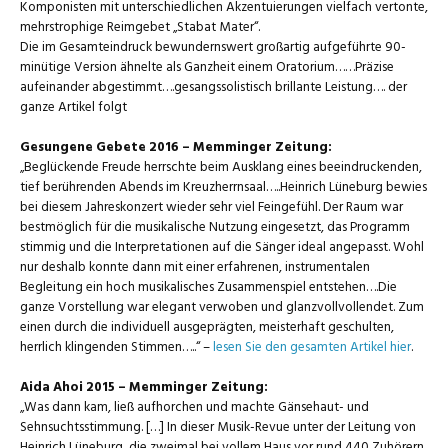
Komponisten mit unterschiedlichen Akzentuierungen vielfach vertonte,
mehrstrophige Reimgebet „Stabat Mater“.
Die im Gesamteindruck bewundernswert großartig aufgeführte 90-
minütige Version ähnelte als Ganzheit einem Oratorium……Präzise
aufeinander abgestimmt….gesangssolistisch brillante Leistung…. der
ganze Artikel folgt
Gesungene Gebete 2016 – Memminger Zeitung:
„Beglückende Freude herrschte beim Ausklang eines beeindruckenden,
tief berührenden Abends im Kreuzherrnsaal…..Heinrich Lüneburg bewies
bei diesem Jahreskonzert wieder sehr viel Feingefühl. Der Raum war
bestmöglich für die musikalische Nutzung eingesetzt, das Programm
stimmig und die Interpretationen auf die Sänger ideal angepasst. Wohl
nur deshalb konnte dann mit einer erfahrenen, instrumentalen
Begleitung ein hoch musikalisches Zusammenspiel entstehen….Die
ganze Vorstellung war elegant verwoben und glanzvollvollendet. Zum
einen durch die individuell ausgeprägten, meisterhaft geschulten,
herrlich klingenden Stimmen…..“ –
lesen Sie den gesamten Artikel hier
.
Aida Ahoi 2015 – Memminger Zeitung:
„Was dann kam, ließ aufhorchen und machte Gänsehaut- und
Sehnsuchtsstimmung. […] In dieser Musik-Revue unter der Leitung von
Heinrich Lüneburg, die zweimal bei vollem Haus vor rund 440 Zuhörern