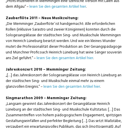
„Profis inszenieren in Memmingen eine szenische Version mit Laien aus
dem Allgäu“ –
lesen Sie den gesamten Artikel hier
.
Zauberflöte 2011 – Neue Musikzeitung:
„Die Memminger ‚Zauberflöte‘ ist handgemacht: Alle erforderlichen
Rollen (inklusive Sarastro und zweier Königinnen) konnten durch die
Sologesangsklasse der städtischen Sing- und Musikschule Memmingen
von Heinrich Lüneburg besetzt werden. Und wie ein kleines Wunder
mutet die Professionalität dieser Produktion an: Der Gesangspädagoge
und Münchner Proficoach Heinrich Lüneburg hat seine Sänger souverän
ans Ziel geführt.“ –
lesen Sie den gesamten Artikel hier
.
Jahreskonzert 2010 – Memminger Zeitung:
„[…] das Jahreskonzert der Sologesangsklasse von Heinrich Lüneburg an
der städtischen Sing- und Musikschule einmal mehr zu einem
glanzvollen Ereignis.“ –
lesen Sie den gesamten Artikel hier
.
Singmarathon 2009 – Memminger Zeitung:
„Langsam gewinnt das Jahreskonzert der Gesangsklasse Heinrich
Lüneburg an der städtischen Sing- und Musikschule Kultstatus: […] Das
Zusammentreffen von hohem pädogogischem Engagement, spritzigen
Gestaltungseinfällen und perfekter Begleitung […]. Das setzt Maßstäbe,
verzaubert ein erwartungsvolles Publikum, das sich (mottogemäß) ‚Auf