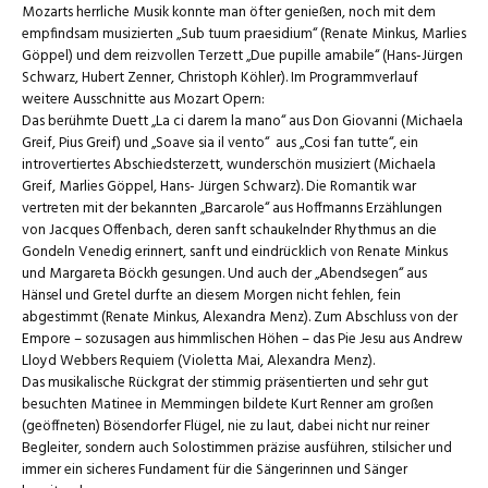
Mozarts herrliche Musik konnte man öfter genießen, noch mit dem
empfindsam musizierten „Sub tuum praesidium“ (Renate Minkus, Marlies
Göppel) und dem reizvollen Terzett „Due pupille amabile“ (Hans-Jürgen
Schwarz, Hubert Zenner, Christoph Köhler). Im Programmverlauf
weitere Ausschnitte aus Mozart Opern:
Das berühmte Duett „La ci darem la mano“ aus Don Giovanni (Michaela
Greif, Pius Greif) und „Soave sia il vento“ aus „Cosi fan tutte“, ein
introvertiertes Abschiedsterzett, wunderschön musiziert (Michaela
Greif, Marlies Göppel, Hans- Jürgen Schwarz). Die Romantik war
vertreten mit der bekannten „Barcarole“ aus Hoffmanns Erzählungen
von Jacques Offenbach, deren sanft schaukelnder Rhythmus an die
Gondeln Venedig erinnert, sanft und eindrücklich von Renate Minkus
und Margareta Böckh gesungen. Und auch der „Abendsegen“ aus
Hänsel und Gretel durfte an diesem Morgen nicht fehlen, fein
abgestimmt (Renate Minkus, Alexandra Menz). Zum Abschluss von der
Empore – sozusagen aus himmlischen Höhen – das Pie Jesu aus Andrew
Lloyd Webbers Requiem (Violetta Mai, Alexandra Menz).
Das musikalische Rückgrat der stimmig präsentierten und sehr gut
besuchten Matinee in Memmingen bildete Kurt Renner am großen
(geöffneten) Bösendorfer Flügel, nie zu laut, dabei nicht nur reiner
Begleiter, sondern auch Solostimmen präzise ausführen, stilsicher und
immer ein sicheres Fundament für die Sängerinnen und Sänger