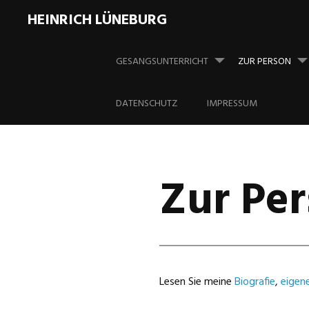
HEINRICH LÜNEBURG
Springe
zum
GESANGSUNTERRICHT
ZUR PERSON
Inhalt
DATENSCHUTZ
IMPRESSUM
Zur Pe
Lesen Sie meine
Biografie
,
eigene