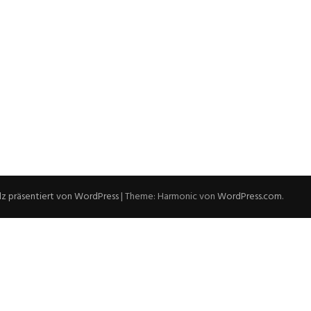
lz präsentiert von WordPress
|
Theme: Harmonic von
WordPress.com
.