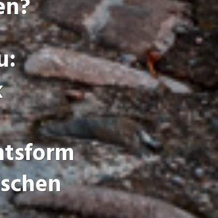
en?
u:
k
htsform
ischen