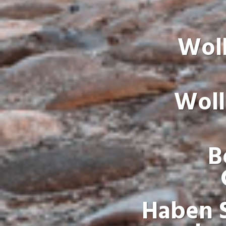
Woll
Woll
B
Haben S