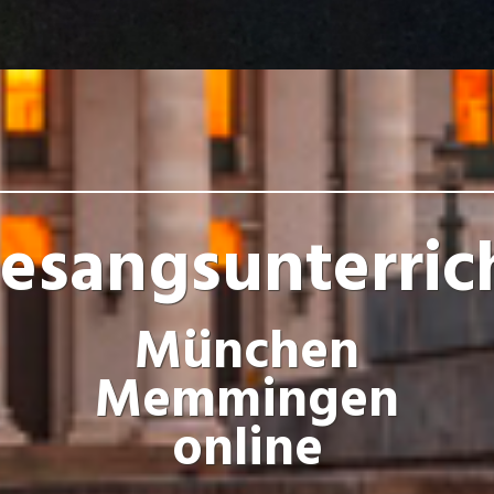
esangsunterric
München
Memmingen
online