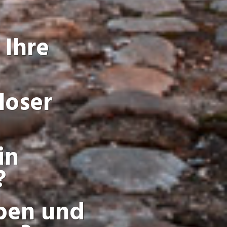
 Ihre
loser
in
?
aben und