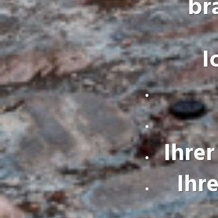
br
I
Ihre
Ihr