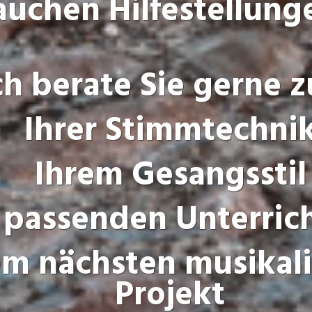
auchen Hilfestellung
ch berate Sie gerne z
Ihrer Stimmtechni
Ihrem Gesangsstil
r passenden Unterric
em nächsten musikal
Projekt