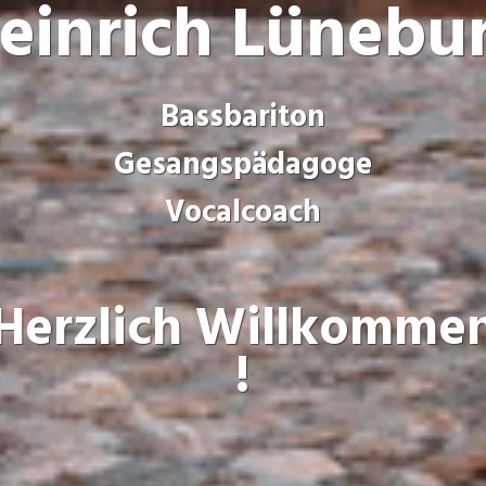
einrich Lünebu
Bassbariton
Gesangspädagoge
Vocalcoach
Herzlich Willkomme
!