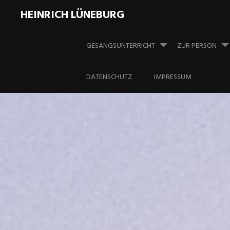
HEINRICH LÜNEBURG
Springe
zum
GESANGSUNTERRICHT
ZUR PERSON
Inhalt
DATENSCHUTZ
IMPRESSUM